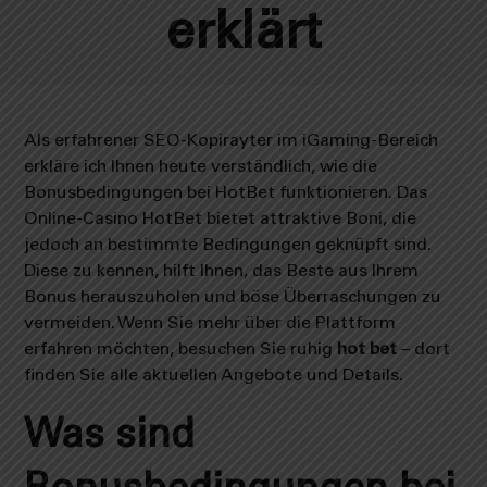
erklärt
Als erfahrener SEO-Kopirayter im iGaming-Bereich
erkläre ich Ihnen heute verständlich, wie die
Bonusbedingungen bei HotBet funktionieren. Das
Online-Casino HotBet bietet attraktive Boni, die
jedoch an bestimmte Bedingungen geknüpft sind.
Diese zu kennen, hilft Ihnen, das Beste aus Ihrem
Bonus herauszuholen und böse Überraschungen zu
vermeiden. Wenn Sie mehr über die Plattform
erfahren möchten, besuchen Sie ruhig
hot bet
– dort
finden Sie alle aktuellen Angebote und Details.
Was sind