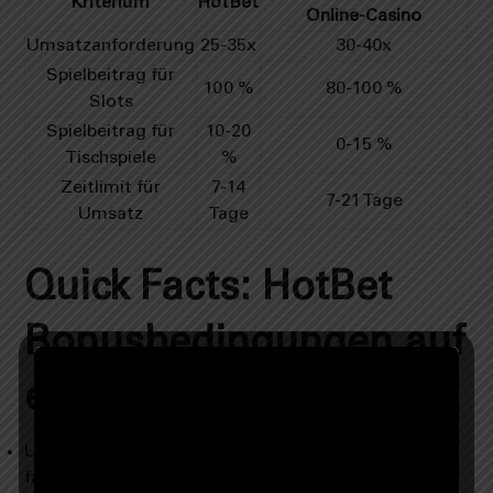
Kriterium
HotBet
Online-Casino
Umsatzanforderung
25-35x
30-40x
Spielbeitrag für
100 %
80-100 %
Slots
Spielbeitrag für
10-20
0-15 %
Tischspiele
%
Zeitlimit für
7-14
7-21 Tage
Umsatz
Tage
Quick Facts: HotBet
Bonusbedingungen auf
einen Blick
Umsatzbedingungen sind meist zwischen 25 und 35-
fach.