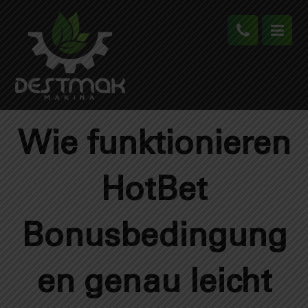
Wie funktionieren
HotBet
Bonusbedingung
en genau leicht