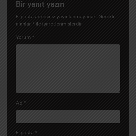
Bir yanıt yazın
E-posta adresiniz yayınlanmayacak.
Gerekli
alanlar
*
ile işaretlenmişlerdir
Yorum
*
Ad
*
E-posta
*