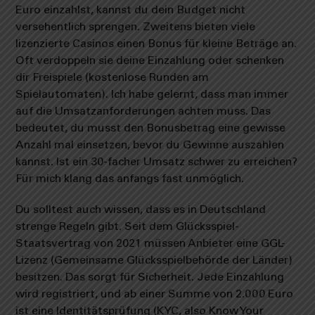
Euro einzahlst, kannst du dein Budget nicht
versehentlich sprengen. Zweitens bieten viele
lizenzierte Casinos einen Bonus für kleine Beträge an.
Oft verdoppeln sie deine Einzahlung oder schenken
dir Freispiele (kostenlose Runden am
Spielautomaten). Ich habe gelernt, dass man immer
auf die Umsatzanforderungen achten muss. Das
bedeutet, du musst den Bonusbetrag eine gewisse
Anzahl mal einsetzen, bevor du Gewinne auszahlen
kannst. Ist ein 30-facher Umsatz schwer zu erreichen?
Für mich klang das anfangs fast unmöglich.
Du solltest auch wissen, dass es in Deutschland
strenge Regeln gibt. Seit dem Glücksspiel-
Staatsvertrag von 2021 müssen Anbieter eine GGL-
Lizenz (Gemeinsame Glücksspielbehörde der Länder)
besitzen. Das sorgt für Sicherheit. Jede Einzahlung
wird registriert, und ab einer Summe von 2.000 Euro
ist eine Identitätsprüfung (KYC, also Know Your