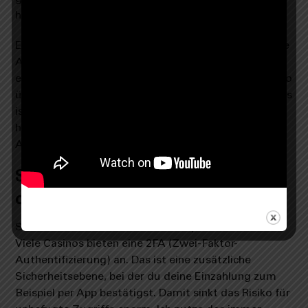
hier sehr genau.
Ein wichtiger Punkt, den ich fast übersehen hätte: Die
Auszahlung. Du kannst mit einer Paysafecard zwar
einzahlen, aber oft nicht darauf auszahlen. Das Casino
überweist Gewinne meistens auf dein Bankkonto. Das
ist völlig normal, auch wenn es mich anfangs irritiert
hat. Schau also immer vorher nach, welche
Auszahlungsmethoden das Casino anbietet.
Sicherheit geht vor: So schützt du
dich
Sicherheit ist beim Online-Glücksspiel kein Luxus.
Viele Casinos bieten eine 2FA (Zwei-Faktor-
Authentifizierung) an. Das ist eine zusätzliche
Sicherheitsebene, bei der du deine Einzahlung zum
Beispiel per App bestätigst. Damit sinkt das Risiko für