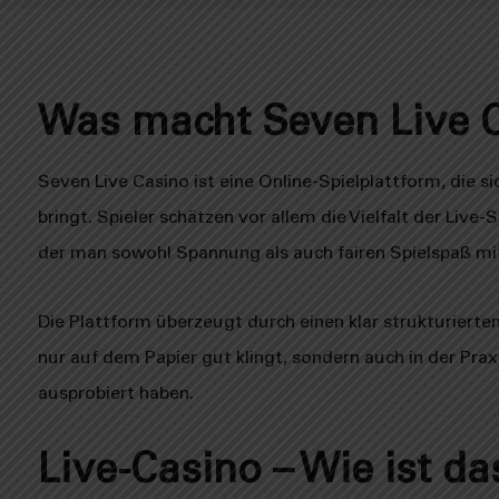
Was macht Seven Live 
Seven Live Casino ist eine Online-Spielplattform, die 
bringt. Spieler schätzen vor allem die Vielfalt der Liv
der man sowohl Spannung als auch fairen Spielspaß mit
Die Plattform überzeugt durch einen klar strukturierte
nur auf dem Papier gut klingt, sondern auch in der Prax
ausprobiert haben.
Live-Casino – Wie ist da