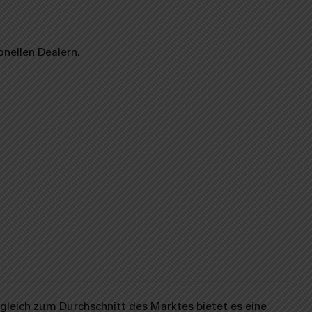
onellen Dealern.
rgleich zum Durchschnitt des Marktes bietet es eine