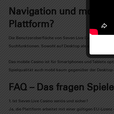
Navigation und mobile N
Plattform?
Die Benutzeroberfläche von Seven Live Casino ist modern
Suchfunktionen. Sowohl auf Desktop als auch mobil ist 
Das mobile Casino ist für Smartphones und Tablets optim
Spielqualität auch mobil kaum gegenüber der Desktop-V
FAQ – Das fragen Spiele
1. Ist Seven Live Casino seriös und sicher?
Ja, die Plattform arbeitet mit einer gültigen EU-Lize