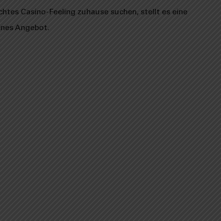
chtes Casino-Feeling zuhause suchen, stellt es eine
enes Angebot.