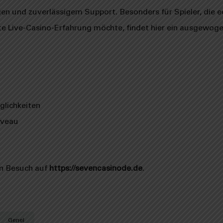
gen und zuverlässigem Support. Besonders für Spieler, die e
ente Live-Casino-Erfahrung möchte, findet hier ein ausgewog
glichkeiten
iveau
ein Besuch auf
https://sevencasinode.de
.
Genel