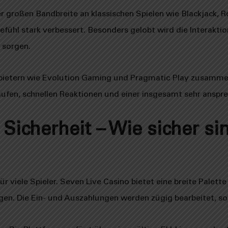
ner großen Bandbreite an klassischen Spielen wie Blackjack,
fühl stark verbessert. Besonders gelobt wird die Interaktio
 sorgen.
bietern wie Evolution Gaming und Pragmatic Play zusammen
bläufen, schnellen Reaktionen und einer insgesamt sehr ansp
cherheit – Wie sicher sin
r viele Spieler. Seven Live Casino bietet eine breite Palett
en. Die Ein- und Auszahlungen werden zügig bearbeitet, s