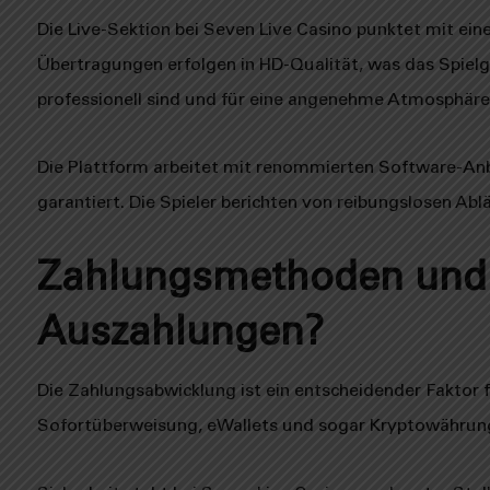
Die Live-Sektion bei Seven Live Casino punktet mit ei
Übertragungen erfolgen in HD-Qualität, was das Spielge
professionell sind und für eine angenehme Atmosphäre
Die Plattform arbeitet mit renommierten Software-An
garantiert. Die Spieler berichten von reibungslosen A
Zahlungsmethoden und Si
Auszahlungen?
Die Zahlungsabwicklung ist ein entscheidender Faktor fü
Sofortüberweisung, eWallets und sogar Kryptowährung