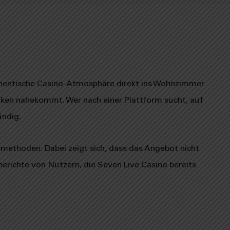
 authentische Casino-Atmosphäre direkt ins Wohnzimmer
banken nahekommt. Wer nach einer Plattform sucht, auf
ündig.
smethoden. Dabei zeigt sich, dass das Angebot nicht
sberichte von Nutzern, die Seven Live Casino bereits