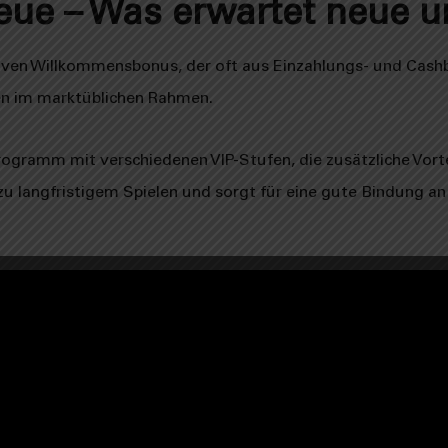
ue – Was erwartet neue u
tiven Willkommensbonus, der oft aus Einzahlungs- und Cash
en im marktüblichen Rahmen.
rogramm mit verschiedenen VIP-Stufen, die zusätzliche Vort
u langfristigem Spielen und sorgt für eine gute Bindung an 
zu mehreren hundert Euro möglich)
te